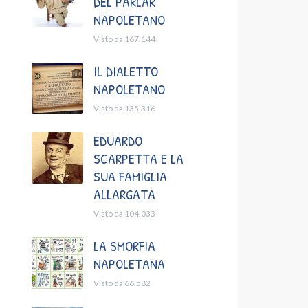
DEL PARLAR
NAPOLETANO
Visto da 167.144
IL DIALETTO
NAPOLETANO
Visto da 135.316
EDUARDO
SCARPETTA E LA
SUA FAMIGLIA
ALLARGATA
Visto da 104.033
LA SMORFIA
NAPOLETANA
Visto da 66.582