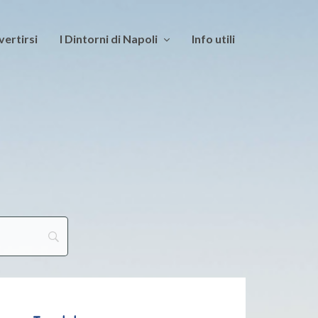
vertirsi
I Dintorni di Napoli
Info utili