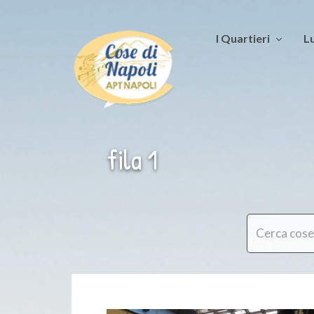
I Quartieri
Lu
fila 1