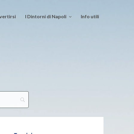
vertirsi
I Dintorni di Napoli
Info utili