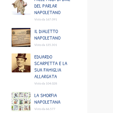
DEL PARLAR
NAPOLETANO
Visto da 167.091
IL DIALETTO
NAPOLETANO
Visto da 135.301
EDUARDO
SCARPETTA E LA
SUA FAMIGLIA
ALLARGATA
Visto da 104.028
LA SMORFIA
NAPOLETANA
Visto da 66.577