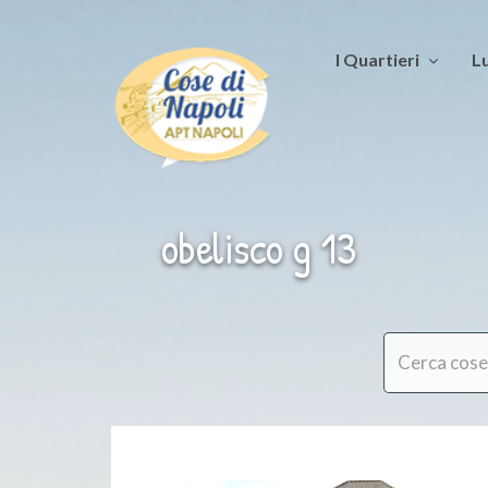
I Quartieri
Lu
obelisco g 13