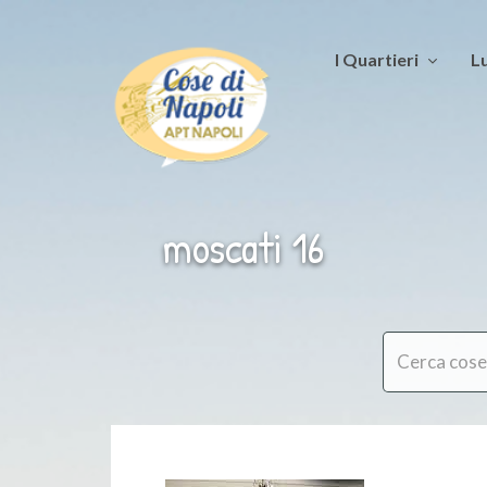
I Quartieri
Lu
moscati 16