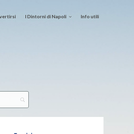
vertirsi
I Dintorni di Napoli
Info utili