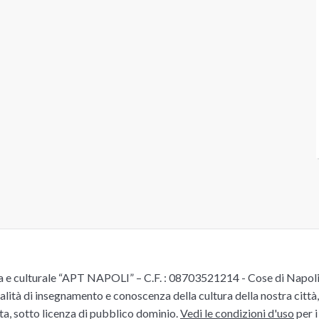
e culturale “APT NAPOLI” – C.F. : 08703521214 - Cose di Napoli è 
alità di insegnamento e conoscenza della cultura della nostra città, 
ita, sotto licenza di pubblico dominio.
Vedi le condizioni d'uso
per i