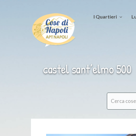
I Quartieri
Lu
castel sant’elmo 500