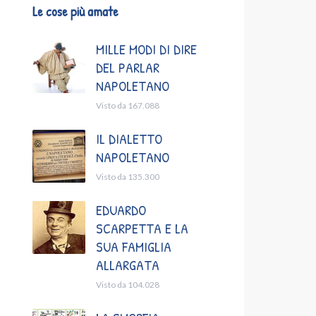
Le cose più amate
MILLE MODI DI DIRE
DEL PARLAR
NAPOLETANO
Visto da 167.088
IL DIALETTO
NAPOLETANO
Visto da 135.300
EDUARDO
SCARPETTA E LA
SUA FAMIGLIA
ALLARGATA
Visto da 104.028