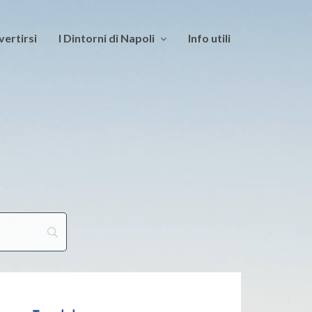
vertirsi
I Dintorni di Napoli
Info utili