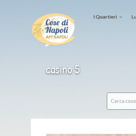
I Quartieri
Lu
casino 5