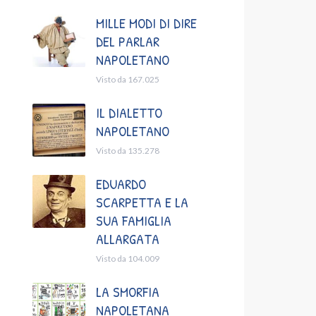
MILLE MODI DI DIRE
DEL PARLAR
NAPOLETANO
Visto da 167.025
IL DIALETTO
NAPOLETANO
Visto da 135.278
EDUARDO
SCARPETTA E LA
SUA FAMIGLIA
ALLARGATA
Visto da 104.009
LA SMORFIA
NAPOLETANA