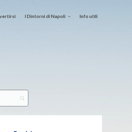
vertirsi
I Dintorni di Napoli
Info utili