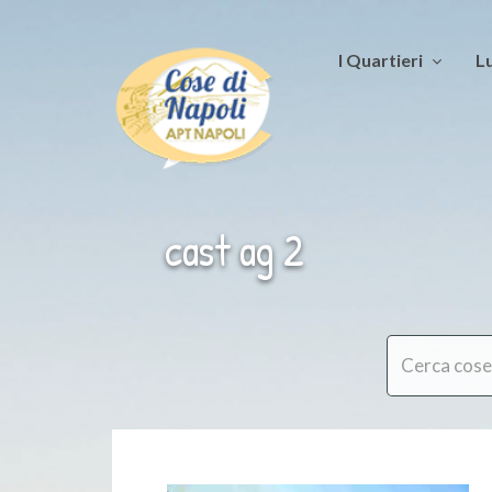
I Quartieri
Lu
cast ag 2