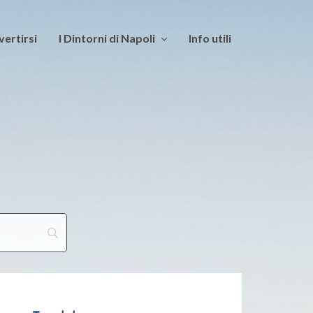
vertirsi
I Dintorni di Napoli
Info utili