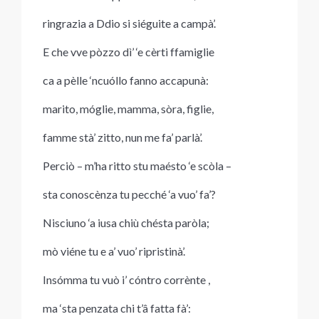
ringrazia a Ddio si siéguite a campà’.
E che vve pòzzo dì’ ‘e cèrti ffamiglie
ca a pèlle ‘ncuóllo fanno accapunà:
marito, móglie, mamma, sòra, figlie,
famme stà’ zitto, nun me fa’ parlà’.
Perciò – m’ha ritto stu maésto ‘e scòla –
sta conoscènza tu pecché ‘a vuo’ fa’?
Nisciuno ‘a iusa chiù chésta paròla;
mò viéne tu e a’ vuo’ ripristinà’.
Insómma tu vuò i’ cóntro corrènte ,
ma ‘sta penzata chi t’â fatta fà’: