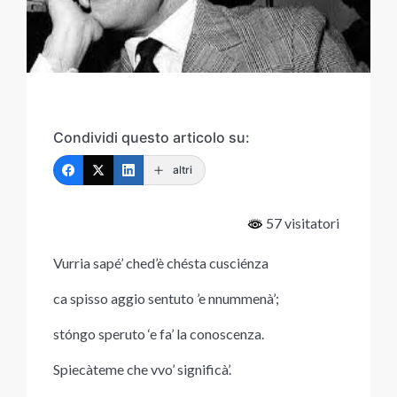
Condividi questo articolo su:
altri
57 visitatori
Vurria sapé’ ched’è chésta cusciénza
ca spisso aggio sentuto ’e nnummenà’;
stóngo speruto ‘e fa’ la conoscenza.
Spiecàteme che vvo’ significà’.