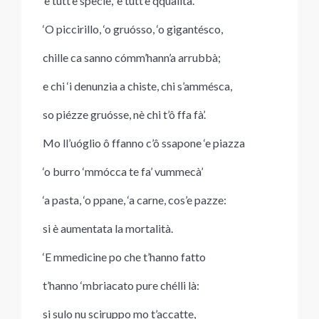
‘e tutt’e spècie, ‘e tutt‘e qqualità.
‘O piccirillo, ‘o gruósso, ‘o gigantésco,
chille ca sanno cómm’hann’a arrubbà;
e chi ‘i denunzia a chiste, chi s’ammésca,
so piézze gruósse, nè chi t’ô ffa fà’.
Mo ll’uóglio ô ffanno c’ô ssapone ‘e piazza
‘o burro ‘mmócca te fa’ vummecà’
‘a pasta, ‘o ppane, ‘a carne, cos’e pazze:
si è aumentata la mortalità.
‘E mmedicine po che t’hanno fatto
t’hanno ‘mbriacato pure chélli là:
si sulo nu sciruppo mo t’accatte,