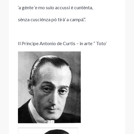
‘a gènte ‘e mo sulo accussi è cuntènta,
sènza cusciénza pò tirà’ a campà’.”.
Il Principe Antonio de Curtis – in arte ” Toto’