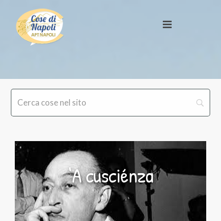
‘A cusciénza