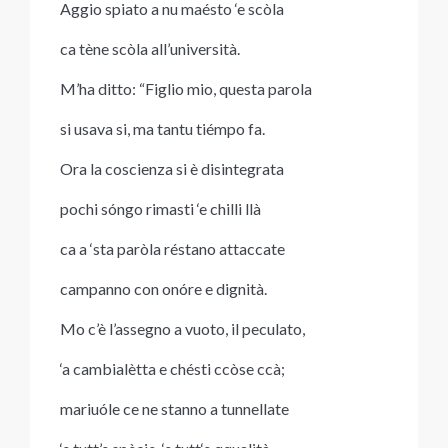
Aggio spiato a nu maésto ‘e scòla
ca tène scòla all’università.
M’ha ditto: “Figlio mio, questa parola
si usava si, ma tantu tiémpo fa.
Ora la coscienza si è disintegrata
pochi sóngo rimasti ‘e chilli llà
ca a ‘sta paròla réstano attaccate
campanno con onóre e dignità.
Mo c’è l’assegno a vuoto, il peculato,
‘a cambialètta e chésti ccòse ccà;
mariuóle ce ne stanno a tunnellate