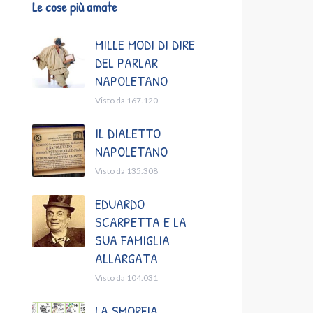
Le cose più amate
MILLE MODI DI DIRE
DEL PARLAR
NAPOLETANO
Visto da 167.120
IL DIALETTO
NAPOLETANO
Visto da 135.308
EDUARDO
SCARPETTA E LA
SUA FAMIGLIA
ALLARGATA
Visto da 104.031
LA SMORFIA