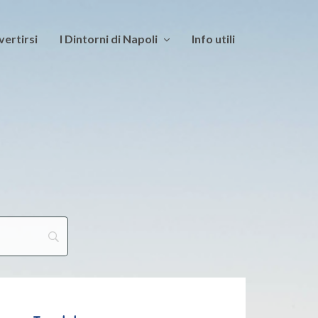
vertirsi
I Dintorni di Napoli
Info utili