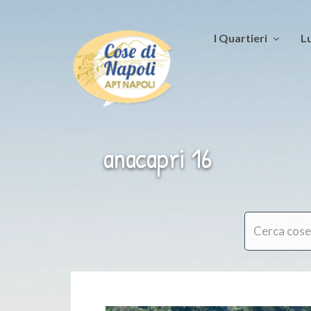
I Quartieri
Lu
anacapri 16