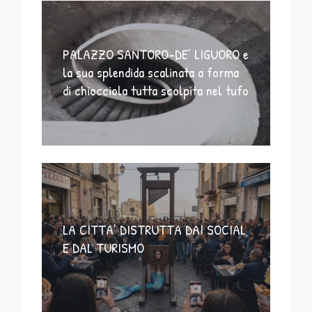
PALAZZO SANTORO-DE’ LIGUORO e
la sua splendida scalinata a forma
di chiocciola tutta scolpita nel tufo
LA CITTA’ DISTRUTTA DAI SOCIAL
E DAL TURISMO