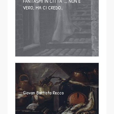
FANTASMI IN CITTA’ … NON E’
VERO, MA CI CREDO..
Giovan Battista Recco