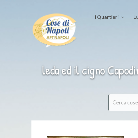
I Quartieri
Lu
leda ed il cigno Capod