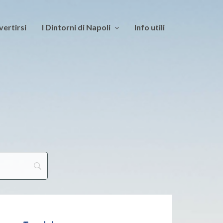
vertirsi
I Dintorni di Napoli
Info utili