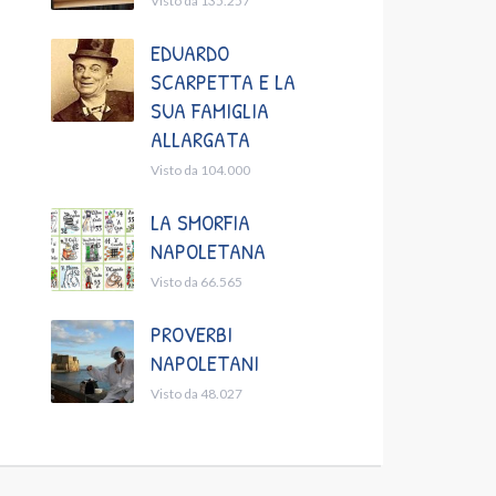
Visto da 135.257
EDUARDO
SCARPETTA E LA
SUA FAMIGLIA
ALLARGATA
Visto da 104.000
LA SMORFIA
NAPOLETANA
Visto da 66.565
PROVERBI
NAPOLETANI
Visto da 48.027