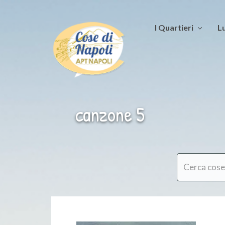
I Quartieri
Lu
canzone 5