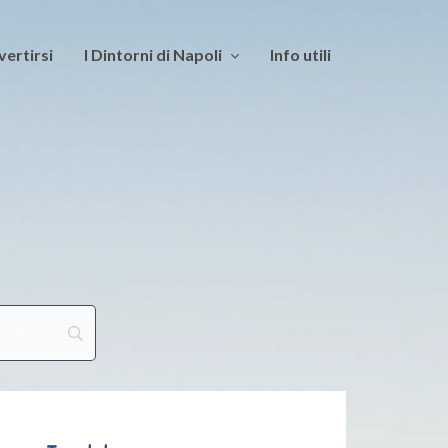
vertirsi
I Dintorni di Napoli
Info utili