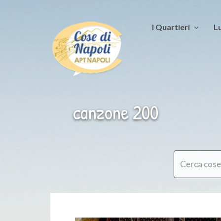
I Quartieri
Lu
canzone 200