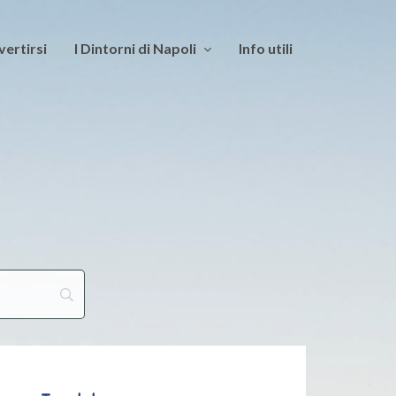
vertirsi
I Dintorni di Napoli
Info utili