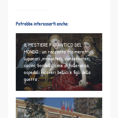
Potrebbe interessarti anche:
IL MESTIERE PIÙ ANTICO DEL
MONDO : un racconto tra meretrici,
lupanari ,monasteri, conservatori,
casini, bordelli, case di tolleranza,
ospedali,ricoveri bellici e figli della
guerra .