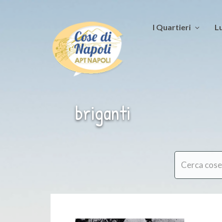
I Quartieri
Lu
briganti