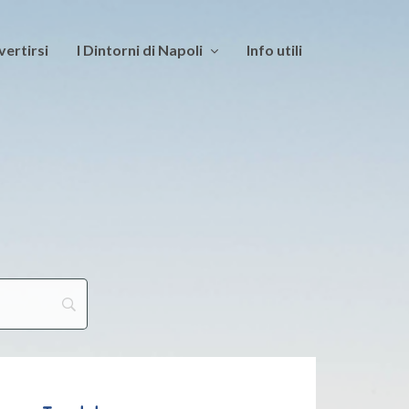
vertirsi
I Dintorni di Napoli
Info utili