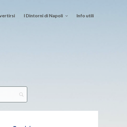
vertirsi
I Dintorni di Napoli
Info utili