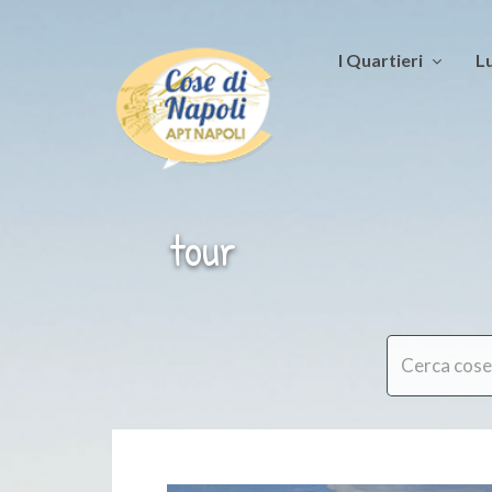
I Quartieri
Lu
tour