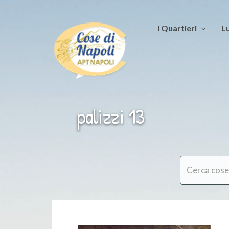
I Quartieri
Lu
palizzi 13