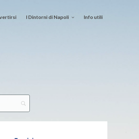
vertirsi
I Dintorni di Napoli
Info utili