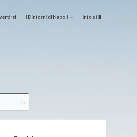
vertirsi
I Dintorni di Napoli
Info utili