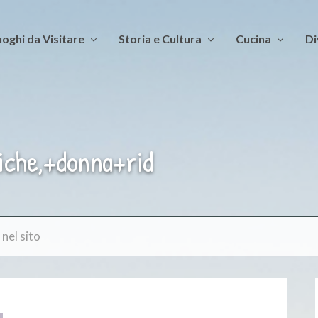
oghi da Visitare
Storia e Cultura
Cucina
Di
che,+donna+rid