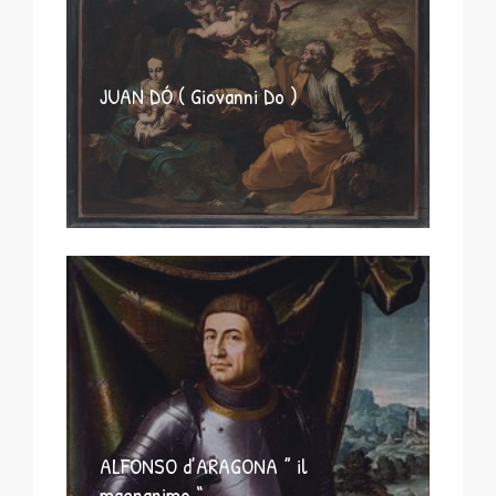
JUAN DÓ ( Giovanni Do )
ALFONSO d’ARAGONA ” il
magnanimo “