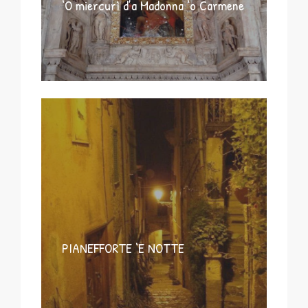
‘O miercurì d’a Madonna ‘o Carmene
PIANEFFORTE ‘E NOTTE