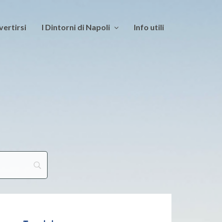
vertirsi
I Dintorni di Napoli
Info utili