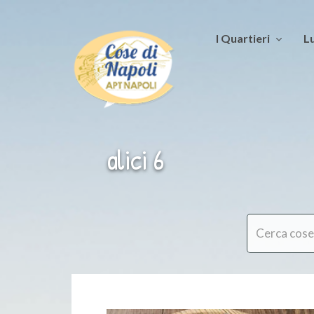
I Quartieri
Lu
alici 6