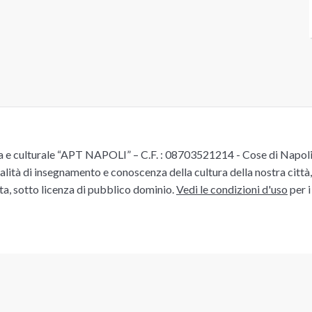
e culturale “APT NAPOLI” – C.F. : 08703521214 - Cose di Napoli è 
alità di insegnamento e conoscenza della cultura della nostra città, 
ita, sotto licenza di pubblico dominio.
Vedi le condizioni d'uso
per i