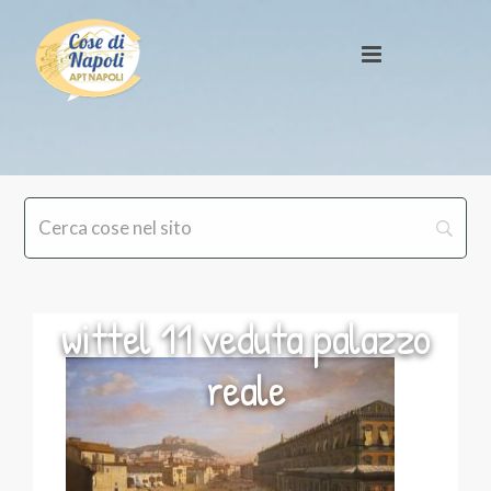
wittel 11 veduta palazzo
reale