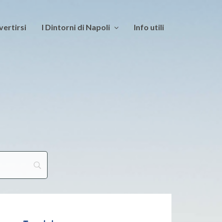
vertirsi
I Dintorni di Napoli
Info utili