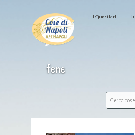
I Quartieri
Lu
fene