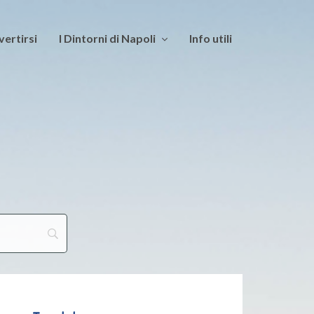
vertirsi
I Dintorni di Napoli
Info utili