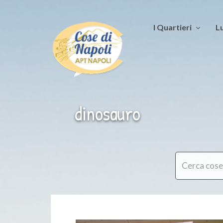
I Quartieri
Lu
dinosauro