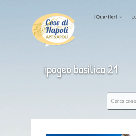
I Quartieri
Lu
ipogeo basilica 21