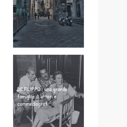
DE FILIPPO : una grande
famiglia di attori e
commediografi