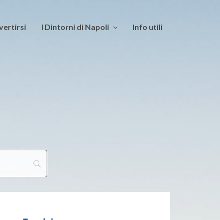
vertirsi
I Dintorni di Napoli
Info utili