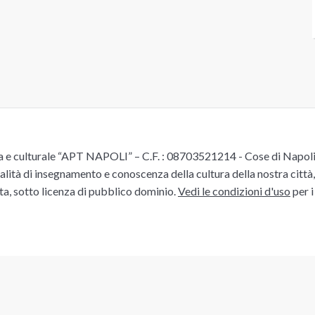
e culturale “APT NAPOLI” – C.F. : 08703521214 - Cose di Napoli è 
alità di insegnamento e conoscenza della cultura della nostra città, 
ita, sotto licenza di pubblico dominio.
Vedi le condizioni d'uso
per i