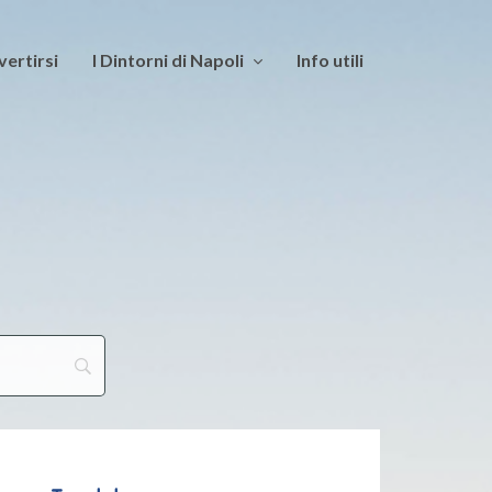
vertirsi
I Dintorni di Napoli
Info utili