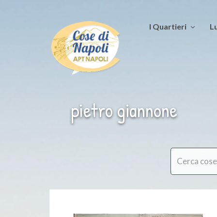
I Quartieri
Lu
pietro giannone