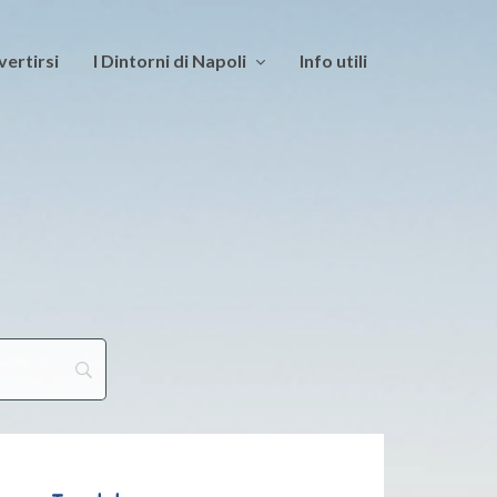
vertirsi
I Dintorni di Napoli
Info utili