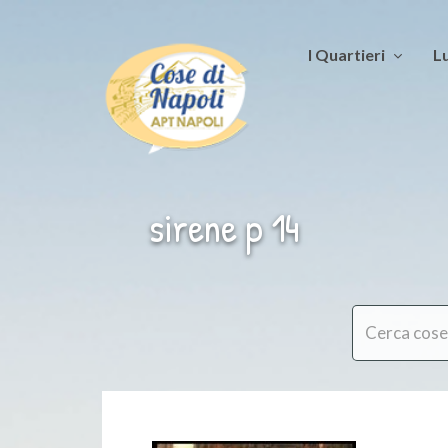
I Quartieri
Lu
sirene p 14