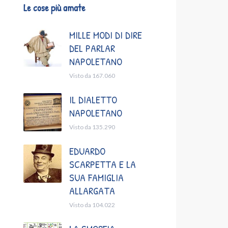
Le cose più amate
MILLE MODI DI DIRE
DEL PARLAR
NAPOLETANO
Visto da 167.060
IL DIALETTO
NAPOLETANO
Visto da 135.290
EDUARDO
SCARPETTA E LA
SUA FAMIGLIA
ALLARGATA
Visto da 104.022