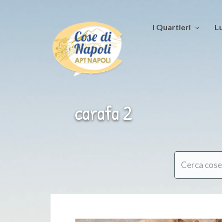
I Quartieri
Lu
carafa 2