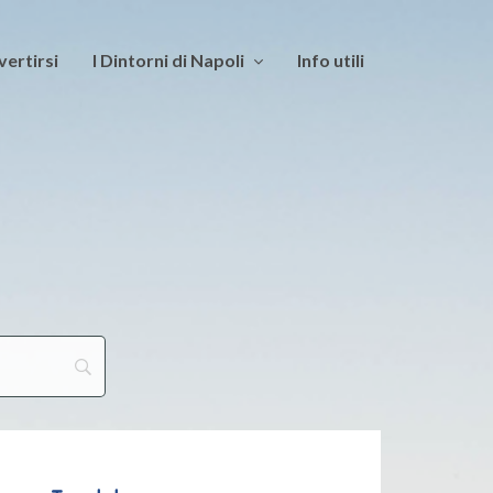
vertirsi
I Dintorni di Napoli
Info utili