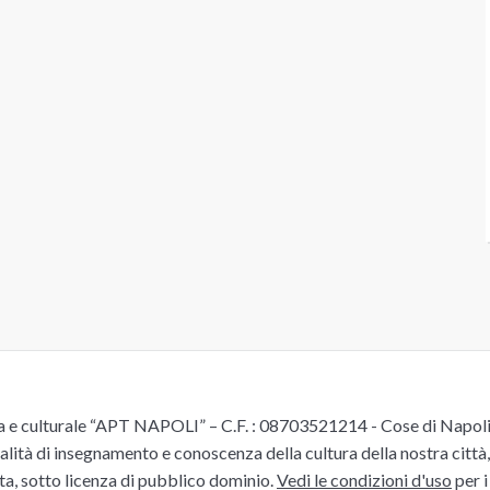
e culturale “APT NAPOLI” – C.F. : 08703521214 - Cose di Napoli è 
alità di insegnamento e conoscenza della cultura della nostra città, 
ita, sotto licenza di pubblico dominio.
Vedi le condizioni d'uso
per i