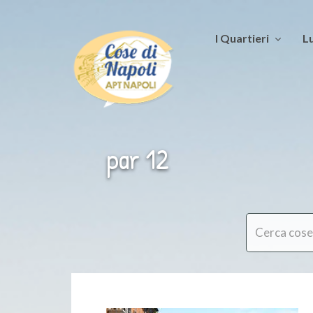
I Quartieri
Lu
par 12