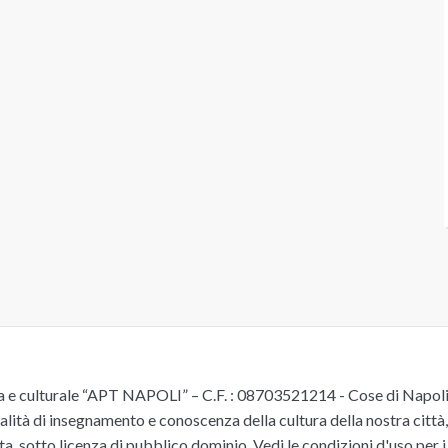
e culturale “APT NAPOLI” – C.F. : 08703521214 - Cose di Napoli è 
alità di insegnamento e conoscenza della cultura della nostra città, 
ita, sotto licenza di pubblico dominio.
Vedi le condizioni d'uso
per i