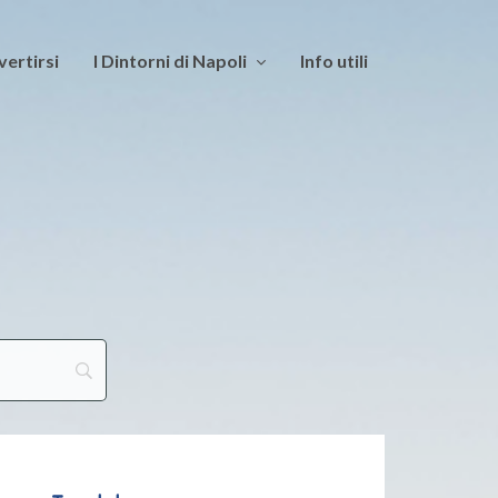
vertirsi
I Dintorni di Napoli
Info utili