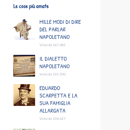
Le cose più amate
MILLE MODI DI DIRE
DEL PARLAR
NAPOLETANO
Visto da 167.085
IL DIALETTO
NAPOLETANO
Visto da 135.300
EDUARDO
SCARPETTA E LA
SUA FAMIGLIA
ALLARGATA
Visto da 104.027