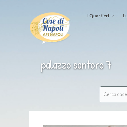
I Quartieri
Lu
palazzo santoro 7