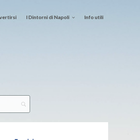
vertirsi
I Dintorni di Napoli
Info utili