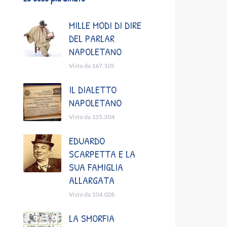
MILLE MODI DI DIRE
DEL PARLAR
NAPOLETANO
Visto da 167.105
IL DIALETTO
NAPOLETANO
Visto da 135.304
EDUARDO
SCARPETTA E LA
SUA FAMIGLIA
ALLARGATA
Visto da 104.028
LA SMORFIA