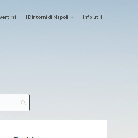
vertirsi
I Dintorni di Napoli
Info utili