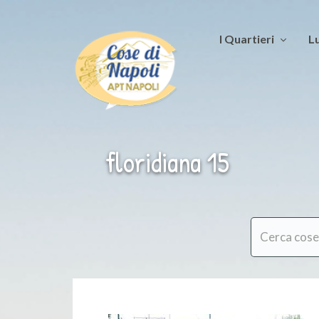
I Quartieri
Lu
floridiana 15