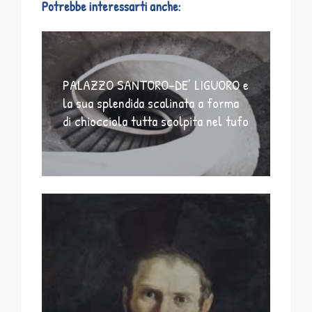
Potrebbe interessarti anche:
PALAZZO SANTORO-DE’ LIGUORO e
la sua splendida scalinata a forma
di chiocciola tutta scolpita nel tufo