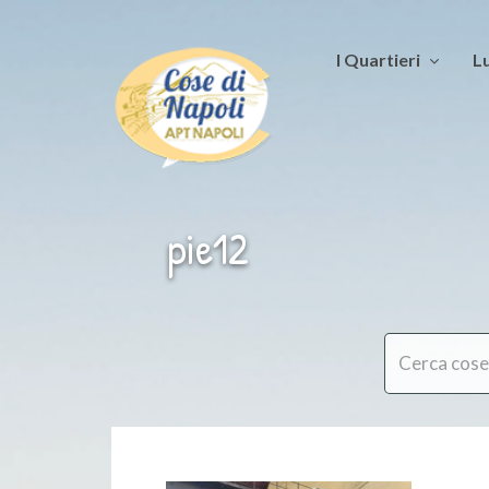
I Quartieri
Lu
pie12