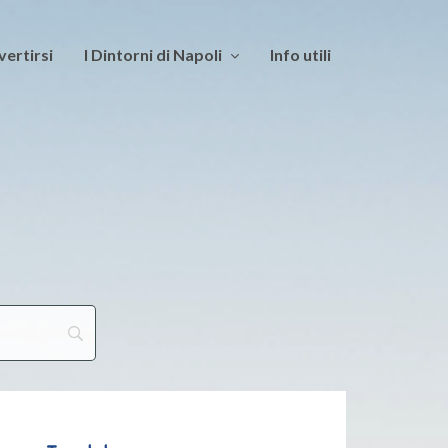
vertirsi
I Dintorni di Napoli
Info utili