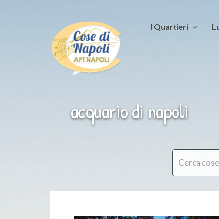
I Quartieri
Lu
acquario di napoli