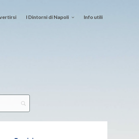
vertirsi
I Dintorni di Napoli
Info utili