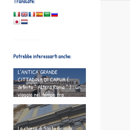
Translate:
Potrebbe interessarti anche:
L’ANTICA GRANDE
CITTADINA DI CAPUA (
definita ” Altera Roma ” ) : un
viaggio nel tempo tra
cartaginesi , antichi anfiteatri
romani e indegni figli papali
La chiesa di Santa Brigida