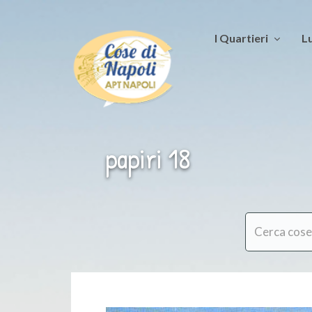
I Quartieri
Lu
papiri 18