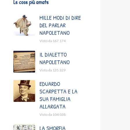
Le cose più amate
MILLE MODI DI DIRE
DEL PARLAR
NAPOLETANO
Visto da 167.174
IL DIALETTO
NAPOLETANO
Visto da 135.329
EDUARDO
SCARPETTA E LA
SUA FAMIGLIA
ALLARGATA
Visto da 104.038
LA SMORFIA