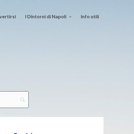
vertirsi
I Dintorni di Napoli
Info utili