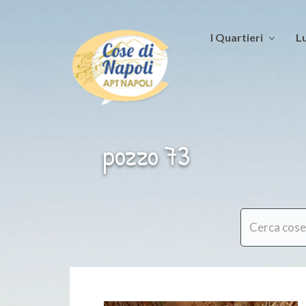
I Quartieri
Lu
pozzo 73