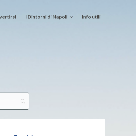
vertirsi
I Dintorni di Napoli
Info utili