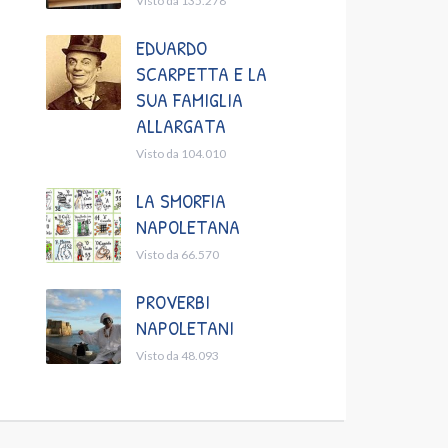
Visto da 135.278
EDUARDO
SCARPETTA E LA
SUA FAMIGLIA
ALLARGATA
Visto da 104.010
LA SMORFIA
NAPOLETANA
Visto da 66.570
PROVERBI
NAPOLETANI
Visto da 48.093