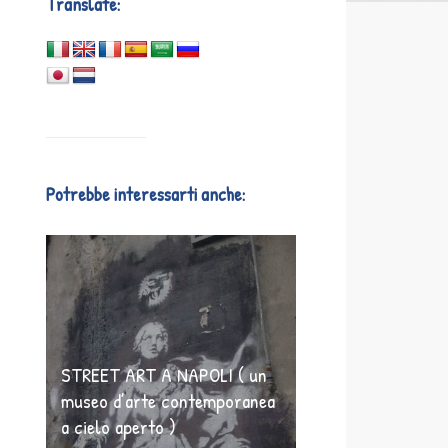
Translate:
Potrebbe interessarti anche:
STREET ART A NAPOLI ( un
museo d’arte contemporanea
a cielo aperto )