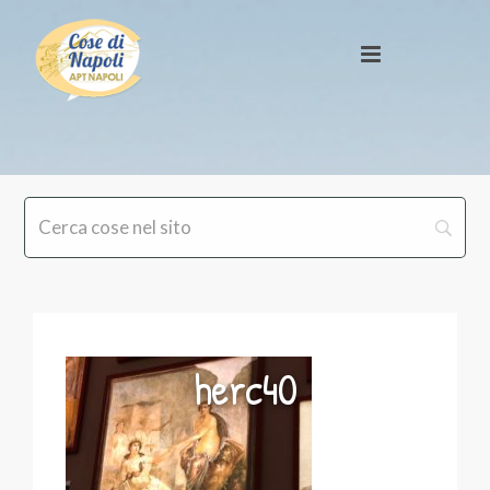
herc40