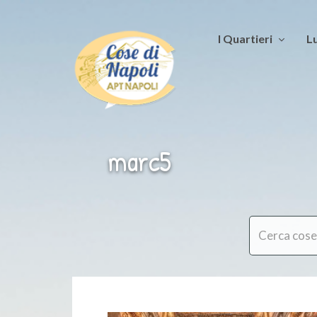
I Quartieri
Lu
marc5