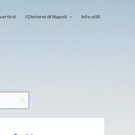
vertirsi
I Dintorni di Napoli
Info utili