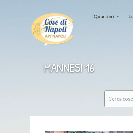
I Quartieri
Lu
MANNESI 16