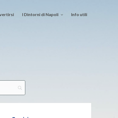
vertirsi
I Dintorni di Napoli
Info utili