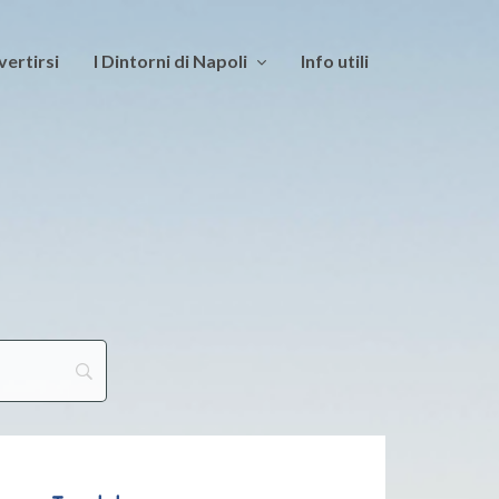
vertirsi
I Dintorni di Napoli
Info utili