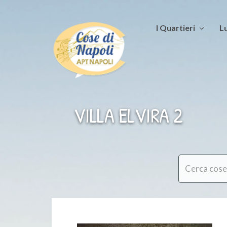
I Quartieri
Lu
VILLA ELVIRA 2