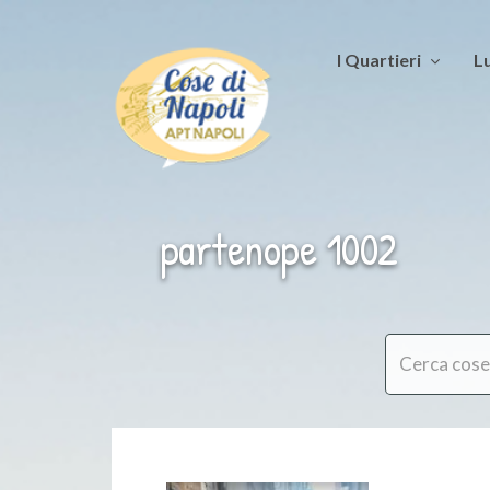
I Quartieri
Lu
partenope 1002