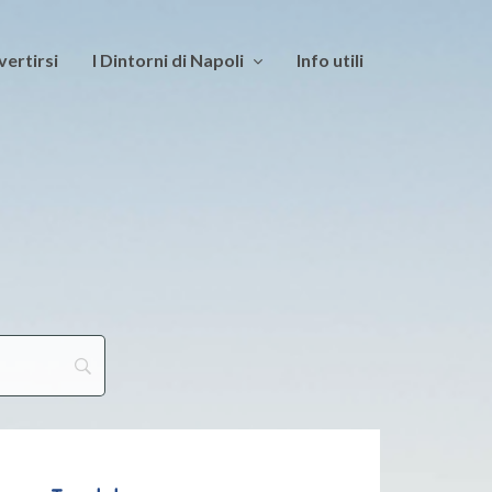
vertirsi
I Dintorni di Napoli
Info utili