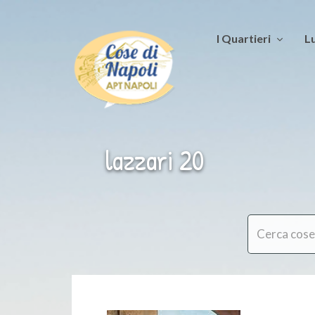
I Quartieri
Lu
lazzari 20