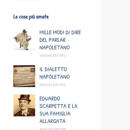
Le cose più amate
MILLE MODI DI DIRE
DEL PARLAR
NAPOLETANO
Visto da 167.091
IL DIALETTO
NAPOLETANO
Visto da 135.301
EDUARDO
SCARPETTA E LA
SUA FAMIGLIA
ALLARGATA
Visto da 104.028