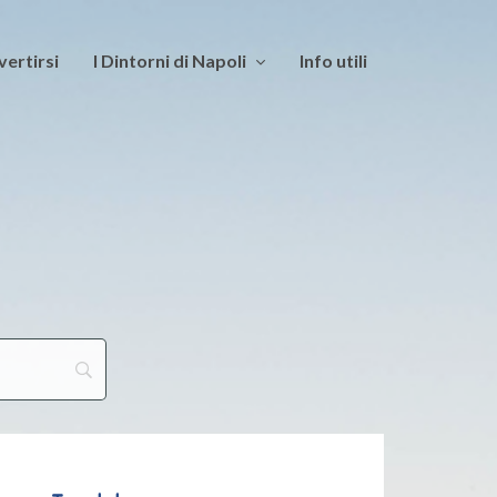
vertirsi
I Dintorni di Napoli
Info utili