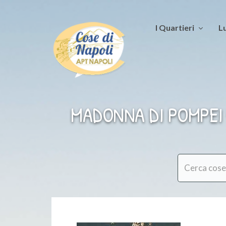
I Quartieri
Lu
MADONNA DI POMPEI 