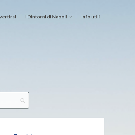
vertirsi
I Dintorni di Napoli
Info utili