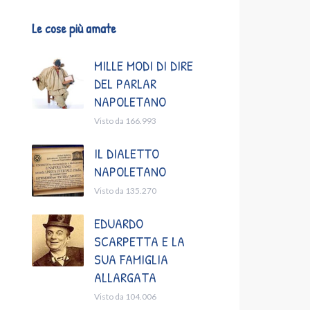
Le cose più amate
MILLE MODI DI DIRE
DEL PARLAR
NAPOLETANO
Visto da 166.993
IL DIALETTO
NAPOLETANO
Visto da 135.270
EDUARDO
SCARPETTA E LA
SUA FAMIGLIA
ALLARGATA
Visto da 104.006