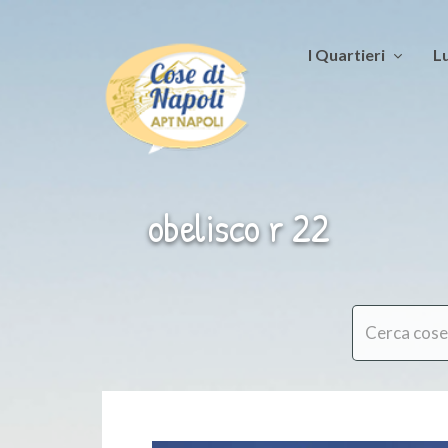
I Quartieri
Lu
obelisco r 22