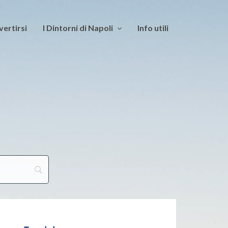
vertirsi
I Dintorni di Napoli
Info utili