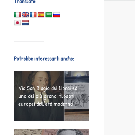
Translate:
Potrebbe interessarti anche:
Via San Biagio dei Librai ed
uno dei più grandi filosofi
europei dell’età moderna