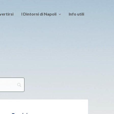
vertirsi
I Dintorni di Napoli
Info utili