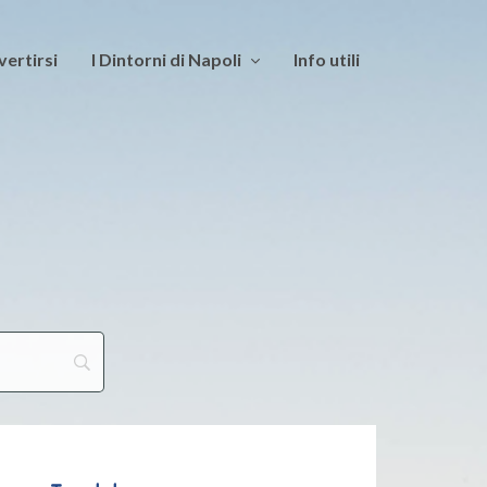
vertirsi
I Dintorni di Napoli
Info utili