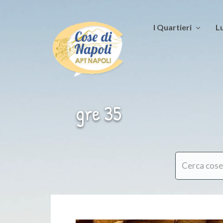
I Quartieri
Lu
gre 35