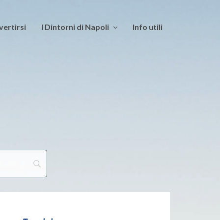
vertirsi
I Dintorni di Napoli
Info utili