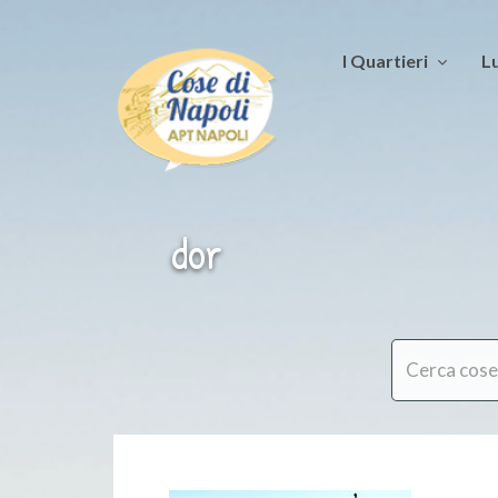
I Quartieri
Lu
dor