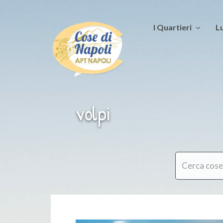
I Quartieri
Lu
volpi