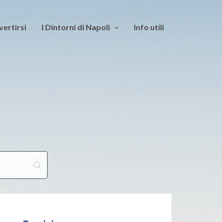
vertirsi
I Dintorni di Napoli
Info utili