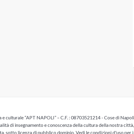
e culturale “APT NAPOLI” – C.F. : 08703521214 - Cose di Napoli è 
alità di insegnamento e conoscenza della cultura della nostra città, 
ita, sotto licenza di pubblico dominio.
Vedi le condizioni d'uso
per i