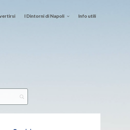
vertirsi
I Dintorni di Napoli
Info utili