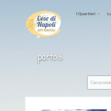
I Quartieri
Lu
parto 6