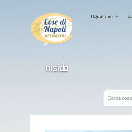
I Quartieri
Lu
nisida