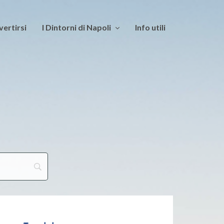
vertirsi
I Dintorni di Napoli
Info utili